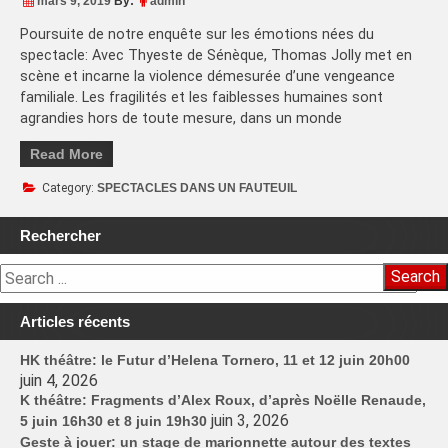
mars 9, 2019
By:
admin
Poursuite de notre enquête sur les émotions nées du
spectacle: Avec Thyeste de Sénèque, Thomas Jolly met en
scène et incarne la violence démesurée d’une vengeance
familiale. Les fragilités et les faiblesses humaines sont
agrandies hors de toute mesure, dans un monde
Read More
Category:
SPECTACLES DANS UN FAUTEUIL
Rechercher
Search
Articles récents
HK théâtre: le Futur d’Helena Tornero, 11 et 12 juin 20h00
juin 4, 2026
K théâtre: Fragments d’Alex Roux, d’après Noëlle Renaude,
juin 3, 2026
5 juin 16h30 et 8 juin 19h30
Geste à jouer: un stage de marionnette autour des textes